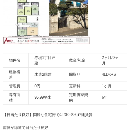
赤堤1丁目戸
2ヶ月/0ヶ
物件名
敷金/礼金
建
月
建物構
木造2階建
間取り
4LDK+S
造
管理費
0円
更新料
1ヶ月
専有面
定期借家契
95.99平米
6年
積
約
【日当たり良好】閑静な住宅街で4LDK+Sの戸建賃貸
南側が緑道で日当たり良好