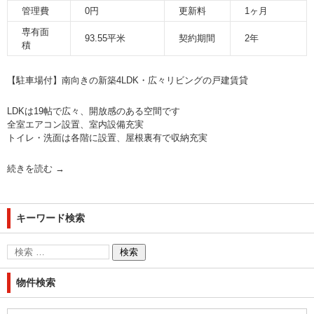
管理費
0円
更新料
1ヶ月
専有面
93.55平米
契約期間
2年
積
【駐車場付】南向きの新築4LDK・広々リビングの戸建賃貸
LDKは19帖で広々、開放感のある空間です
全室エアコン設置、室内設備充実
トイレ・洗面は各階に設置、屋根裏有で収納充実
続きを読む
→
キーワード検索
物件検索