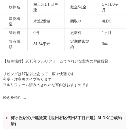
桜上水1丁目戸
1ヶ月/0ヶ
物件名
敷金/礼金
建
月
建物構
木造2階建
間取り
4LDK
造
管理費
0円
更新料
1ヶ月
専有面
定期借家契
81.84平米
3年
積
約
【駐車場付】2015年フルリフォームできれいな室内の戸建賃貸
リビングは17帖以上あって、広々快適です
和室・洋室両タイプあります
フルリフォーム済みのきれいな室内はおすすめです
続きを読む
→
梅ヶ丘駅の戸建賃貸【世田谷区代田3丁目戸建】3LDK(ご成約
済)