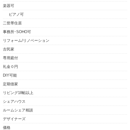
楽器可
ピアノ可
二世帯住居
事務所･SOHO可
リフォーム/リノベーション
古民家
専用庭付
礼金０円
DIY可能
定期借家
リビング18帖以上
シェアハウス
ルームシェア相談
デザイナーズ
価格