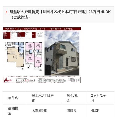
経堂駅の戸建賃貸【世田谷区桜上水3丁目戸建】26万円 4LDK
（ご成約済）
桜上水3丁目戸
敷金/礼
2ヶ月/1ヶ
物件名
建
金
月
建物構
木造2階建
間取り
4LDK
造