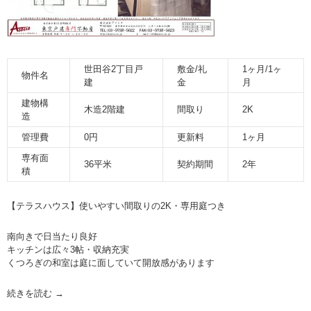
世田谷2丁目戸
敷金/礼
1ヶ月/1ヶ
物件名
建
金
月
建物構
木造2階建
間取り
2K
造
管理費
0円
更新料
1ヶ月
専有面
36平米
契約期間
2年
積
【テラスハウス】使いやすい間取りの2K・専用庭つき
南向きで日当たり良好
キッチンは広々3帖・収納充実
くつろぎの和室は庭に面していて開放感があります
続きを読む
→