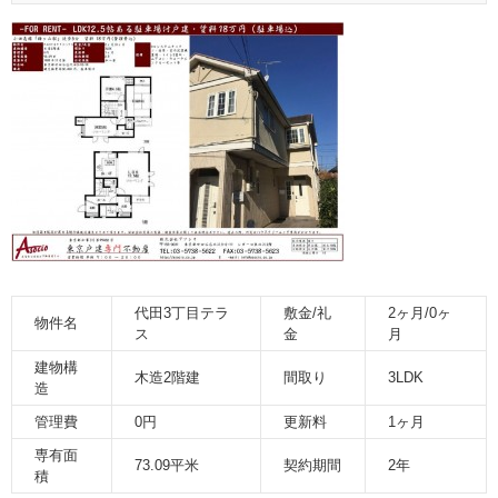
代田3丁目テラ
敷金/礼
2ヶ月/0ヶ
物件名
ス
金
月
建物構
木造2階建
間取り
3LDK
造
管理費
0円
更新料
1ヶ月
専有面
73.09平米
契約期間
2年
積