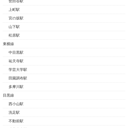
世田谷駅
上町駅
宮の坂駅
山下駅
松原駅
東横線
中目黒駅
祐天寺駅
学芸大学駅
田園調布駅
多摩川駅
目黒線
西小山駅
洗足駅
不動前駅