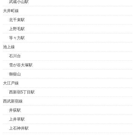
武蔵小山駅
大井町線
北千束駅
上野毛駅
等々力駅
池上線
石川台
雪が谷大塚駅
御嶽山
大江戸線
西新宿5丁目駅
西武新宿線
井荻駅
上井草駅
上石神井駅