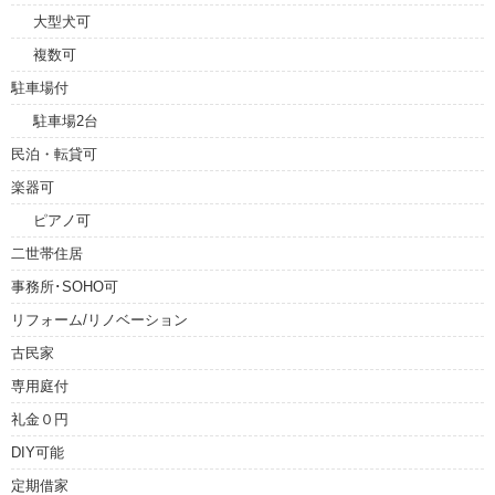
大型犬可
複数可
駐車場付
駐車場2台
民泊・転貸可
楽器可
ピアノ可
二世帯住居
事務所･SOHO可
リフォーム/リノベーション
古民家
専用庭付
礼金０円
DIY可能
定期借家