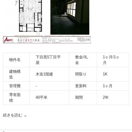
下目黒5丁目平
敷金/礼
1ヶ月/1ヶ
物件名
屋
金
月
建物構
木造1階建
間取り
1K
造
管理費
-
更新料
1ヶ月
専有面
40平米
期間
2年
積
続きを読む
→