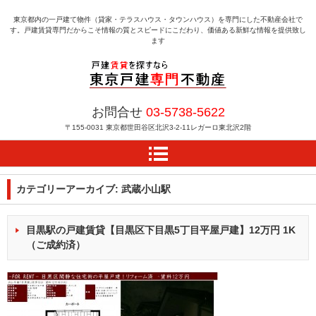
東京都内の一戸建て物件（貸家・テラスハウス・タウンハウス）を専門にした不動産会社で
す。戸建賃貸専門だからこそ情報の質とスピードにこだわり、価値ある新鮮な情報を提供致し
ます
戸建賃貸を探すなら東京
お問合せ
03-5738-5622
戸建専門不動産
〒155-0031
東京都世田谷区北沢3-2-11レガーロ東北沢2階
カテゴリーアーカイブ:
武蔵小山駅
目黒駅の戸建賃貸【目黒区下目黒5丁目平屋戸建】12万円 1K
（ご成約済）