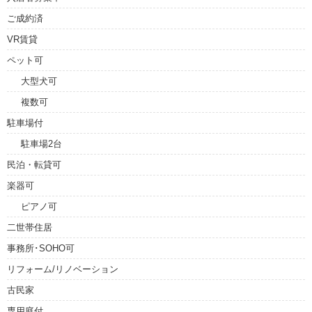
ご成約済
VR賃貸
ペット可
大型犬可
複数可
駐車場付
駐車場2台
民泊・転貸可
楽器可
ピアノ可
二世帯住居
事務所･SOHO可
リフォーム/リノベーション
古民家
専用庭付