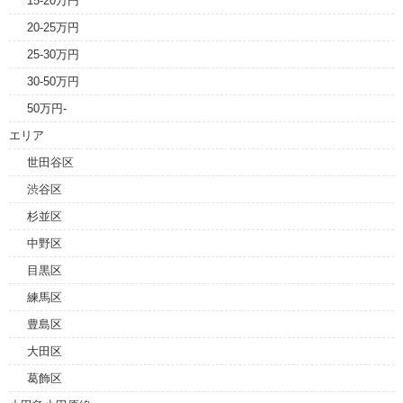
15-20万円
20-25万円
25-30万円
30-50万円
50万円-
エリア
世田谷区
渋谷区
杉並区
中野区
目黒区
練馬区
豊島区
大田区
葛飾区