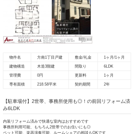
物件名
方南1丁目戸建
敷金/礼金
1ヶ月/1ヶ月
建物構造
木造3階建
間取り
6LDK
管理費
0円
更新料
1ヶ月
専有面積
218.58平米
契約期間
2年
【駐車場付】2世帯、事務所使用も◎！の前回リフォーム済
み6LDK
内装リフォーム済みで快適な室内はおすすめです
事務所利用可能、もちろん2世帯でのお住いにも◎
ペット可能、楽器演奏可能、ルームシェアの相談もOKです