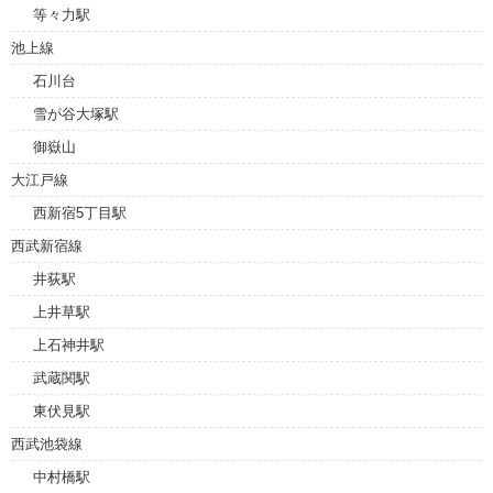
等々力駅
池上線
石川台
雪が谷大塚駅
御嶽山
大江戸線
西新宿5丁目駅
西武新宿線
井荻駅
上井草駅
上石神井駅
武蔵関駅
東伏見駅
西武池袋線
中村橋駅