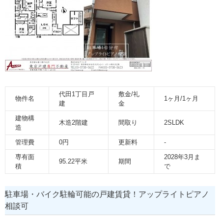
代田1丁目戸
敷金/礼
物件名
1ヶ月/1ヶ月
建
金
建物構
木造2階建
間取り
2SLDK
造
管理費
0円
更新料
-
専有面
2028年3月ま
95.22平米
期間
積
で
駐車場・バイク駐輪可能の戸建賃貸！アップライトピアノ
相談可