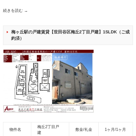
続きを読む
→
梅ヶ丘駅の戸建賃貸【世田谷区梅丘2丁目戸建】1SLDK（ご成
約済）
梅丘2丁目戸
物件名
敷金/礼金
1ヶ月/1ヶ月
建