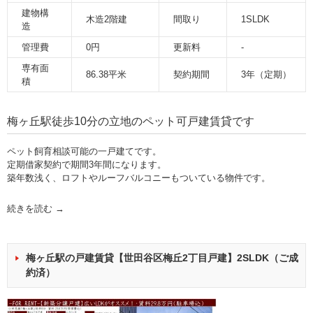
建物構
木造2階建
間取り
1SLDK
造
管理費
0円
更新料
-
専有面
86.38平米
契約期間
3年（定期）
積
梅ヶ丘駅徒歩10分の立地のペット可戸建賃貸です
ペット飼育相談可能の一戸建てです。
定期借家契約で期間3年間になります。
築年数浅く、ロフトやルーフバルコニーもついている物件です。
続きを読む
→
梅ヶ丘駅の戸建賃貸【世田谷区梅丘2丁目戸建】2SLDK（ご成
約済）