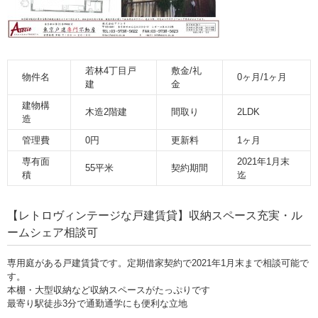
若林4丁目戸
敷金/礼
物件名
0ヶ月/1ヶ月
建
金
建物構
木造2階建
間取り
2LDK
造
管理費
0円
更新料
1ヶ月
専有面
2021年1月末
55平米
契約期間
積
迄
【レトロヴィンテージな戸建賃貸】収納スペース充実・ル
ームシェア相談可
専用庭がある戸建賃貸です。定期借家契約で2021年1月末まで相談可能で
す。
本棚・大型収納など収納スペースがたっぷりです
最寄り駅徒歩3分で通勤通学にも便利な立地