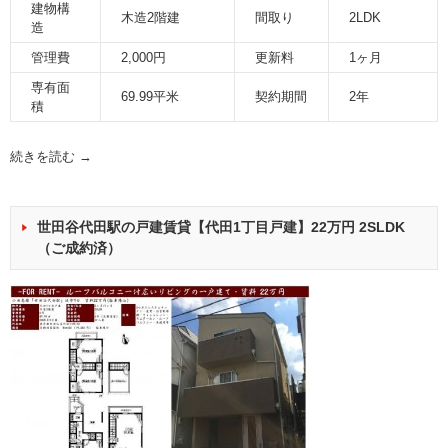
建物構
木造2階建
間取り
2LDK
造
管理費
2,000円
更新料
1ヶ月
専有面
69.99平米
契約期間
2年
積
続きを読む
→
世田谷代田駅の戸建賃貸【代田1丁目戸建】22万円 2SLDK
（ご成約済）