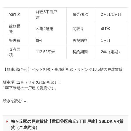
梅丘3丁目戸
物件名
敷金/礼金
2ヶ月/1ヶ月
建
建物構
木造2階建
間取り
4LDK
造
管理費
0円
再契約料
1ヶ月
専有面
112.62平米
契約期間
2年（定期）
積
【駐車場2台付】ペット相談・事務所相談・リビング18.5帖の戸建賃貸
駐車場は2台（サイズは応相談）！
100平米超の一戸建て賃貸です。
続きを読む
→
梅ヶ丘駅の戸建賃貸【世田谷区梅丘3丁目戸建】3SLDK VR賃
貸（ご成約済）