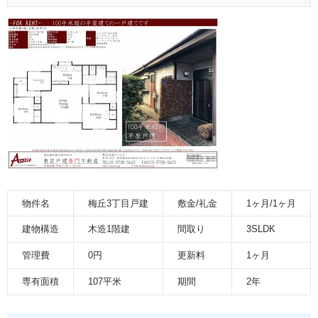
物件名
梅丘3丁目戸建
敷金/礼金
1ヶ月/1ヶ月
建物構造
木造1階建
間取り
3SLDK
管理費
0円
更新料
1ヶ月
専有面積
107平米
期間
2年