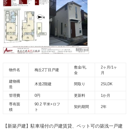
敷金/礼
2ヶ月/1ヶ
物件名
梅丘2丁目戸建
金
月
建物構
木造2階建
間取り
2SLDK
造
管理費
0円
更新料
1か月
専有面
90.2 平米+ロフ
契約期間
2年
積
ト
【新築戸建】駐車場付の戸建賃貸、ペット可の築浅一戸建