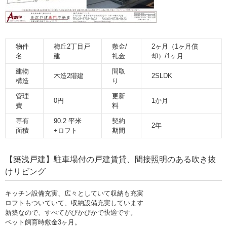
物件
梅丘2丁目戸
敷金/
2ヶ月（1ヶ月償
名
建
礼金
却）/1ヶ月
建物
間取
木造2階建
2SLDK
構造
り
管理
更新
0円
1か月
費
料
専有
90.2 平米
契約
2年
面積
+ロフト
期間
【築浅戸建】駐車場付の戸建賃貸、間接照明のある吹き抜
けリビング
キッチン設備充実、広々としていて収納も充実
ロフトもついていて、収納設備充実しています
新築なので、すべてがぴかぴかで快適です。
ペット飼育時敷金3ヶ月。