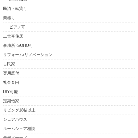
民泊・転貸可
楽器可
ピアノ可
二世帯住居
事務所･SOHO可
リフォーム/リノベーション
古民家
専用庭付
礼金０円
DIY可能
定期借家
リビング18帖以上
シェアハウス
ルームシェア相談
デザイナーズ