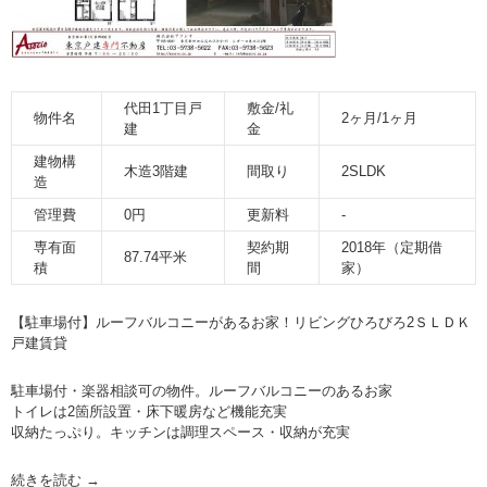
代田1丁目戸
敷金/礼
物件名
2ヶ月/1ヶ月
建
金
建物構
木造3階建
間取り
2SLDK
造
管理費
0円
更新料
-
専有面
契約期
2018年（定期借
87.74平米
積
間
家）
【駐車場付】ルーフバルコニーがあるお家！リビングひろびろ2ＳＬＤＫ
戸建賃貸
駐車場付・楽器相談可の物件。ルーフバルコニーのあるお家
トイレは2箇所設置・床下暖房など機能充実
収納たっぷり。キッチンは調理スペース・収納が充実
続きを読む
→