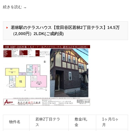
続きを読む
→
若林駅のテラスハウス【世田谷区若林2丁目テラス】14.5万
（2,000円）2LDK(ご成約済)
若林2丁目テラ
敷金/礼
1ヶ月/1ヶ
物件名
ス
金
月