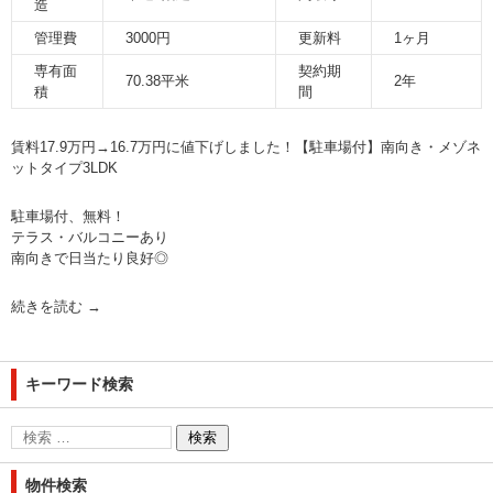
造
管理費
3000円
更新料
1ヶ月
専有面
契約期
70.38平米
2年
積
間
賃料17.9万円→16.7万円に値下げしました！【駐車場付】南向き・メゾネ
ットタイプ3LDK
駐車場付、無料！
テラス・バルコニーあり
南向きで日当たり良好◎
続きを読む
→
キーワード検索
物件検索