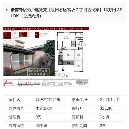
豪徳寺駅の戸建賃貸【世田谷区宮坂２丁目古民家】16万円 3S
LDK（ご成約済）
物件名
宮坂2丁目戸建
敷金/礼金
2ヶ月/1ヶ月
建物構造
木造1階建
間取り
3SLDK
管理費
0円
更新料
1ヶ月
専有面積
93平米
契約期間
2年