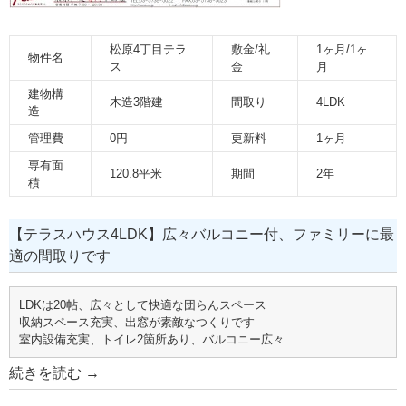
松原4丁目テラ
敷金/礼
1ヶ月/1ヶ
物件名
ス
金
月
建物構
木造3階建
間取り
4LDK
造
管理費
0円
更新料
1ヶ月
専有面
120.8平米
期間
2年
積
【テラスハウス4LDK】広々バルコニー付、ファミリーに最
適の間取りです
LDKは20帖、広々として快適な団らんスペース
収納スペース充実、出窓が素敵なつくりです
室内設備充実、トイレ2箇所あり、バルコニー広々
続きを読む
→