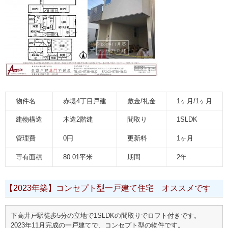
物件名
赤堤4丁目戸建
敷金/礼金
1ヶ月/1ヶ月
建物構造
木造2階建
間取り
1SLDK
管理費
0円
更新料
1ヶ月
専有面積
80.01平米
期間
2年
【2023年築】コンセプト型一戸建て住宅 オススメです
下高井戸駅徒歩5分の立地で1SLDKの間取りでロフト付きです。
2023年11月完成の一戸建てで、コンセプト型の物件です。