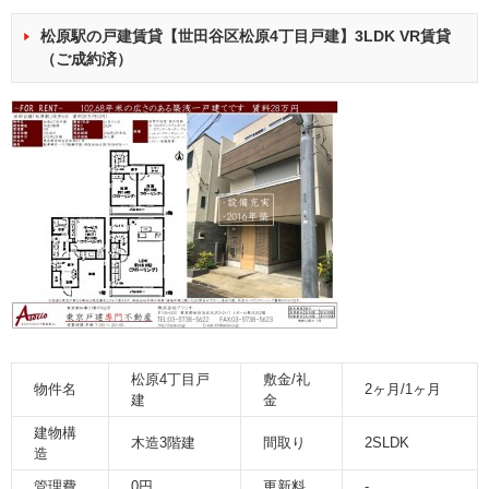
松原駅の戸建賃貸【世田谷区松原4丁目戸建】3LDK VR賃貸
（ご成約済）
松原4丁目戸
敷金/礼
物件名
2ヶ月/1ヶ月
建
金
建物構
木造3階建
間取り
2SLDK
造
管理費
0円
更新料
-