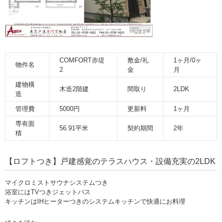
COMFORT赤堤
敷金/礼
1ヶ月/0ヶ
物件名
2
金
月
建物構
木造2階建
間取り
2LDK
造
管理費
5000円
更新料
1ヶ月
専有面
56.91平米
契約期間
2年
積
【ロフトつき】戸建感覚のテラスハウス・設備充実の2LDK
マイクロミストサウナシステムつき
浴室にはTVつきジェットバス
キッチンはIHヒーターつきのシステムキッチンで快適にお料理