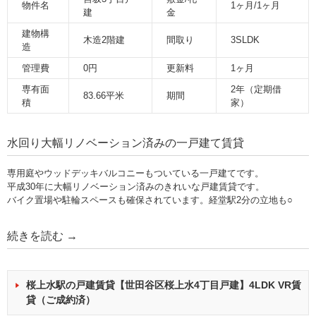
物件名
1ヶ月/1ヶ月
建
金
建物構
木造2階建
間取り
3SLDK
造
管理費
0円
更新料
1ヶ月
専有面
2年（定期借
83.66平米
期間
積
家）
水回り大幅リノベーション済みの一戸建て賃貸
専用庭やウッドデッキバルコニーもついている一戸建てです。
平成30年に大幅リノベーション済みのきれいな戸建賃貸です。
バイク置場や駐輪スペースも確保されています。経堂駅2分の立地も○
続きを読む
→
桜上水駅の戸建賃貸【世田谷区桜上水4丁目戸建】4LDK VR賃
貸（ご成約済）