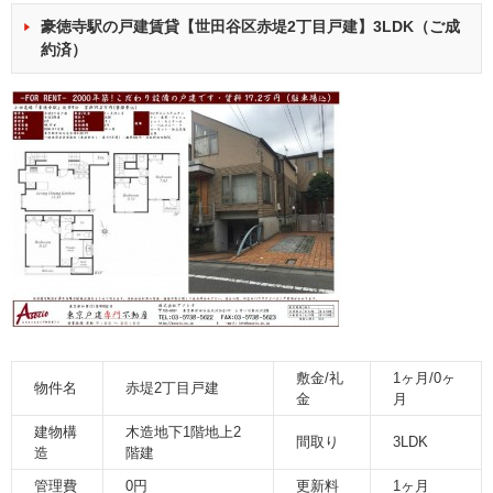
豪徳寺駅の戸建賃貸【世田谷区赤堤2丁目戸建】3LDK（ご成
約済）
敷金/礼
1ヶ月/0ヶ
物件名
赤堤2丁目戸建
金
月
建物構
木造地下1階地上2
間取り
3LDK
造
階建
管理費
0円
更新料
1ヶ月