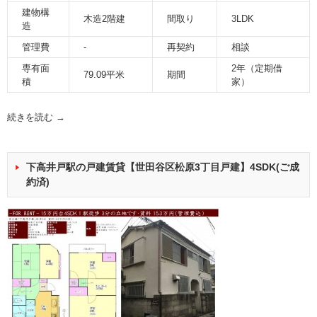
建物構
木造2階建
間取り
3LDK
造
管理費
-
再契約
相談
専有面
2年（定期借
79.09平米
期間
積
家）
続きを読む
→
下高井戸駅の戸建賃貸【世田谷区松原3丁目戸建】4SDK(ご成
約済)