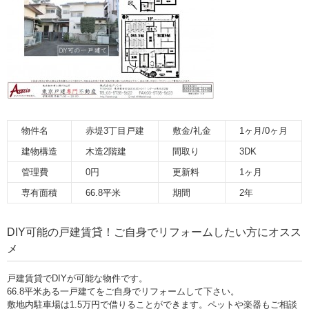
物件名
赤堤3丁目戸建
敷金/礼金
1ヶ月/0ヶ月
建物構造
木造2階建
間取り
3DK
管理費
0円
更新料
1ヶ月
専有面積
66.8平米
期間
2年
DIY可能の戸建賃貸！ご自身でリフォームしたい方にオスス
メ
戸建賃貸でDIYが可能な物件です。
66.8平米ある一戸建てをご自身でリフォームして下さい。
敷地内駐車場は1.5万円で借りることができます。ペットや楽器もご相談