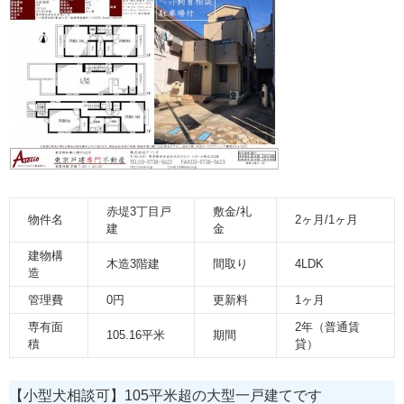
赤堤3丁目戸
敷金/礼
物件名
2ヶ月/1ヶ月
建
金
建物構
木造3階建
間取り
4LDK
造
管理費
0円
更新料
1ヶ月
専有面
2年（普通賃
105.16平米
期間
積
貸）
【小型犬相談可】105平米超の大型一戸建てです