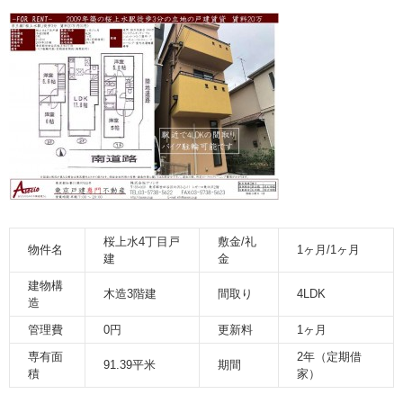
桜上水4丁目戸
敷金/礼
物件名
1ヶ月/1ヶ月
建
金
建物構
木造3階建
間取り
4LDK
造
管理費
0円
更新料
1ヶ月
専有面
2年（定期借
91.39平米
期間
積
家）