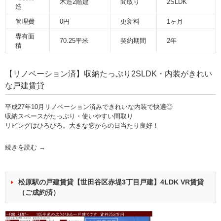
木造2階建
間取り
2SLDK
造
管理費
0円
更新料
1ヶ月
専有面
70.25平米
契約期間
2年
積
【リノベーション済】収納たっぷり2SLDK・内装がきれい
な戸建賃貸
平成27年10月リノベーション済みできれいな内装で快適◎
収納スペースがたっぷり・使いやすい間取り
リビングはひろびろ。大きな窓からの日当たり良好！
続きを読む
→
松原駅の戸建賃貸【世田谷区赤堤3丁目戸建】4LDK VR賃貸
（ご成約済）