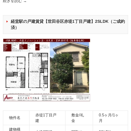
続きを読む
→
経堂駅の戸建賃貸【世田谷区赤堤1丁目戸建】2SLDK（ご成約
済）
赤堤1丁目戸
敷金/礼
0.5ヶ月/1ヶ
物件名
建
金
月
建物構