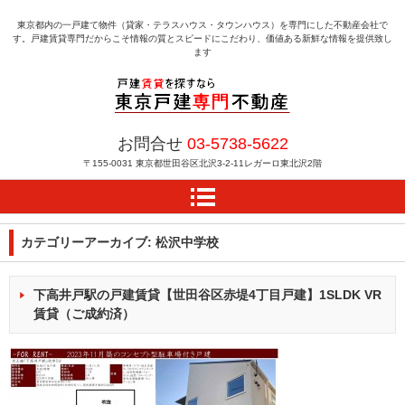
東京都内の一戸建て物件（貸家・テラスハウス・タウンハウス）を専門にした不動産会社で
す。戸建賃貸専門だからこそ情報の質とスピードにこだわり、価値ある新鮮な情報を提供致し
ます
戸建賃貸を探すなら東京
お問合せ
03-5738-5622
戸建専門不動産
〒155-0031
東京都世田谷区北沢3-2-11レガーロ東北沢2階
カテゴリーアーカイブ:
松沢中学校
下高井戸駅の戸建賃貸【世田谷区赤堤4丁目戸建】1SLDK VR
賃貸（ご成約済）