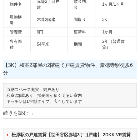
赤堤2丁目戸
敷金/礼
物件名
1ヶ月/1ヶ月
建
金
建物構
木造2階建
間取り
3K
造
管理費
0円
更新料
1か月
専有面
2年（普通賃
54平米
期間
積
貸）
【3K】和室2部屋の2階建て戸建賃貸物件、豪徳寺駅徒歩6
分
収納スペース充実、納戸あり
和室2部屋あり、採光面が多く明るい室内
キッチンはL字型タイプ、広々しています
続きを読む
→
松原駅の戸建賃貸【世田谷区赤堤3丁目戸建】 2DKK VR賃貸