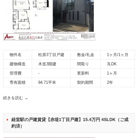
物件名
松原3丁目戸建
敷金/礼金
1ヶ月/1ヶ月
建物構造
木造3階建
間取り
3LDK
管理費
-
更新料
1ヶ月
専有面積
94.71平米
契約期間
2年
続きを読む
→
経堂駅の戸建賃貸【赤堤1丁目戸建】15.4万円 4SLDK（ご成
約済）