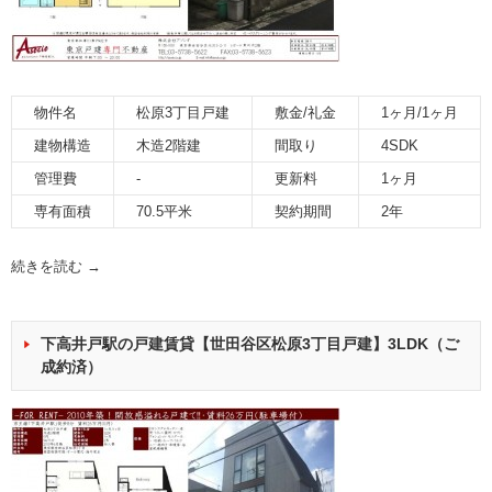
物件名
松原3丁目戸建
敷金/礼金
1ヶ月/1ヶ月
建物構造
木造2階建
間取り
4SDK
管理費
-
更新料
1ヶ月
専有面積
70.5平米
契約期間
2年
続きを読む
→
下高井戸駅の戸建賃貸【世田谷区松原3丁目戸建】3LDK（ご
成約済）