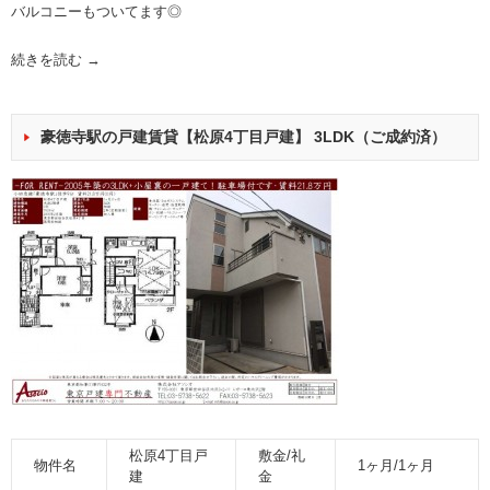
バルコニーもついてます◎
続きを読む
→
豪徳寺駅の戸建賃貸【松原4丁目戸建】 3LDK（ご成約済）
松原4丁目戸
敷金/礼
物件名
1ヶ月/1ヶ月
建
金