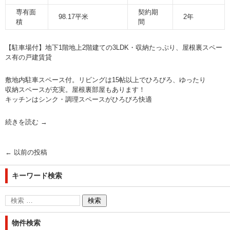
専有面
契約期
98.17平米
2年
積
間
【駐車場付】地下1階地上2階建ての3LDK・収納たっぷり、屋根裏スペー
ス有の戸建賃貸
敷地内駐車スペース付。リビングは15帖以上でひろびろ、ゆったり
収納スペースが充実。屋根裏部屋もあります！
キッチンはシンク・調理スペースがひろびろ快適
続きを読む
→
←
以前の投稿
キーワード検索
物件検索