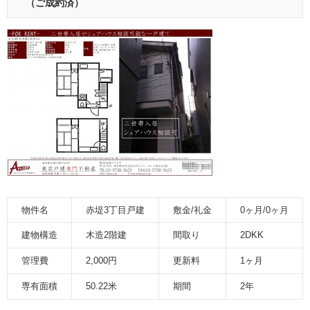
（ご成約済）
物件名
赤堤3丁目戸建
敷金/礼金
0ヶ月/0ヶ月
建物構造
木造2階建
間取り
2DKK
管理費
2,000円
更新料
1ヶ月
専有面積
50.22米
期間
2年