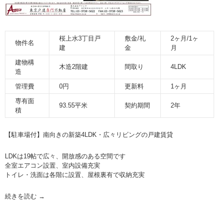
桜上水3丁目戸
敷金/礼
2ヶ月/1ヶ
物件名
建
金
月
建物構
木造2階建
間取り
4LDK
造
管理費
0円
更新料
1ヶ月
専有面
93.55平米
契約期間
2年
積
【駐車場付】南向きの新築4LDK・広々リビングの戸建賃貸
LDKは19帖で広々、開放感のある空間です
全室エアコン設置、室内設備充実
トイレ・洗面は各階に設置、屋根裏有で収納充実
続きを読む
→