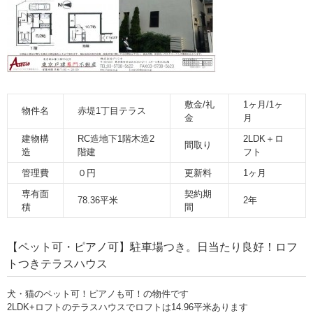
敷金/礼
1ヶ月/1ヶ
物件名
赤堤1丁目テラス
金
月
建物構
RC造地下1階木造2
2LDK＋ロ
間取り
造
階建
フト
管理費
０円
更新料
1ヶ月
専有面
契約期
78.36平米
2年
積
間
【ペット可・ピアノ可】駐車場つき。日当たり良好！ロフ
トつきテラスハウス
犬・猫のペット可！ピアノも可！の物件です
2LDK+ロフトのテラスハウスでロフトは14.96平米あります