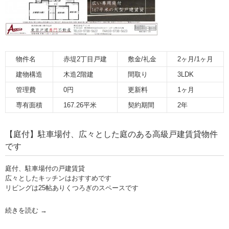
物件名
赤堤2丁目戸建
敷金/礼金
2ヶ月/1ヶ月
建物構造
木造2階建
間取り
3LDK
管理費
0円
更新料
1ヶ月
専有面積
167.26平米
契約期間
2年
【庭付】駐車場付、広々とした庭のある高級戸建賃貸物件
です
庭付、駐車場付の戸建賃貸
広々としたキッチンはおすすめです
リビングは25帖ありくつろぎのスペースです
続きを読む
→