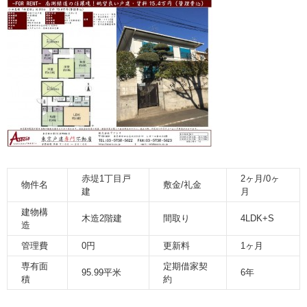
赤堤1丁目戸
2ヶ月/0ヶ
物件名
敷金/礼金
建
月
建物構
木造2階建
間取り
4LDK+S
造
管理費
0円
更新料
1ヶ月
専有面
定期借家契
95.99平米
6年
積
約