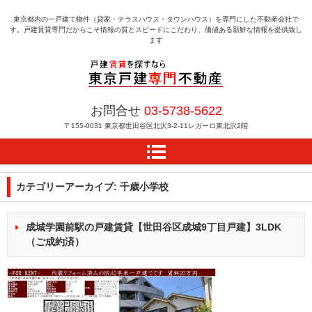
東京都内の一戸建て物件（貸家・テラスハウス・タウンハウス）を専門にした不動産会社で
す。戸建賃貸専門だからこそ情報の質とスピードにこだわり、価値ある新鮮な情報を提供致し
ます
戸建賃貸を探すなら東京
お問合せ
03-5738-5622
戸建専門不動産
〒155-0031
東京都世田谷区北沢3-2-11レガーロ東北沢2階
カテゴリーアーカイブ:
千歳小学校
成城学園前駅の戸建賃貸【世田谷区成城9丁目戸建】3LDK
（ご成約済）