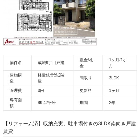
敷金/礼
1ヶ月/1ヶ
物件名
成城9丁目戸建
金
月
建物構
軽量鉄骨造2階
間取り
3LDK
造
建
管理費
0円
更新料
1ヶ月
専有面
89.42平米
期間
2年
積
【リフォーム済】収納充実、駐車場付きの3LDK南向き戸建
賃貸