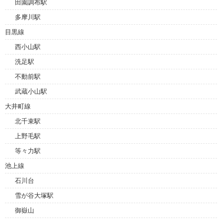
田園調布駅
多摩川駅
目黒線
西小山駅
洗足駅
不動前駅
武蔵小山駅
大井町線
北千束駅
上野毛駅
等々力駅
池上線
石川台
雪が谷大塚駅
御嶽山