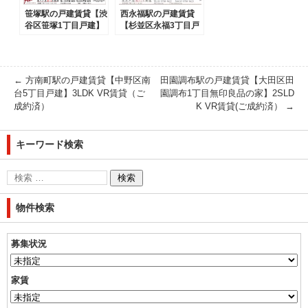
笹塚駅の戸建賃貸【渋
西永福駅の戸建賃貸
谷区笹塚1丁目戸建】
【杉並区永福3丁目戸
6LDK（ご成約済）
建2階】 2LDK(ご成約
済）
←
方南町駅の戸建賃貸【中野区南
田園調布駅の戸建賃貸【大田区田
台5丁目戸建】3LDK VR賃貸（ご
園調布1丁目無印良品の家】2SLD
成約済）
K VR賃貸(ご成約済）
→
キーワード検索
物件検索
募集状況
家賃