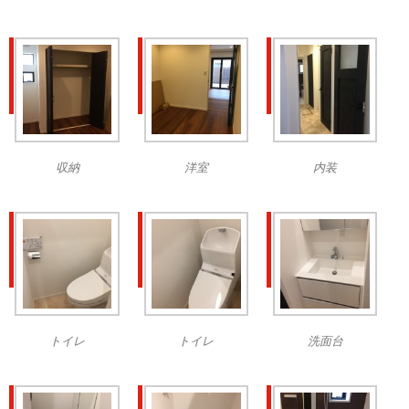
収納
洋室
内装
トイレ
トイレ
洗面台