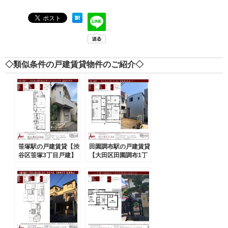
◇類似条件の戸建賃貸物件のご紹介◇
笹塚駅の戸建賃貸【渋
田園調布駅の戸建賃貸
谷区笹塚3丁目戸建】
【大田区田園調布1丁
2SLDK VR賃貸（ご成
目無印良品の家】2SL
約済）
DK VR賃貸(ご成約
済）