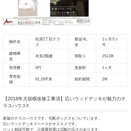
松原2丁目テラ
敷金/礼
1ヶ月/1ヶ
物件名
ス
金
月
建物構
木造2階建
間取り
2SLDK
造
管理費
0円
更新料
1ヶ月
専有面
81.28平米
契約期間
2年
積
【2018年大規模改修工事済】広いウッドデッキが魅力のテ
ラスハウス‼
新築のテラスハウスです。宅配ボックスもついています。
広いウッドデッキスペースがオススメです。
ペット相談可能で、小屋裏部屋は15帖の広さがあります。