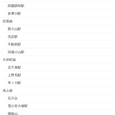
田園調布駅
多摩川駅
目黒線
西小山駅
洗足駅
不動前駅
武蔵小山駅
大井町線
北千束駅
上野毛駅
等々力駅
池上線
石川台
雪が谷大塚駅
御嶽山