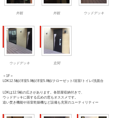
外観
外観
ウッドデッキ
ウッドデッキ
玄関
＜1F＞
LDK12.5帖/洋室5.9帖/洋室5.8帖/クローゼット/浴室/トイレ/洗面台
LDKは12.5帖の広さがあります。各部屋収納付きで、
ウッドデッキに面する広めの窓もオススメです。
追い焚き機能や浴室乾燥機など設備も充実のユーティリティー