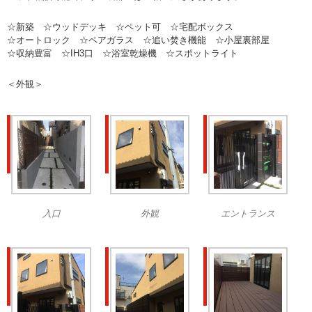
☆新築 ☆ウッドデッキ ☆ペット可 ☆宅配ボックス
☆オートロック ☆ペアガラス ☆追い焚き機能 ☆小屋裏部屋
☆収納豊富 ☆IH3口 ☆浴室乾燥機 ☆スポットライト
＜外観＞
入口
外観
エントランス