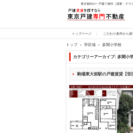
東京都内の一戸建て物件（貸家・テラ
戸建賃貸を探すなら東京
トップページ
こだわり条件から探
戸建専門不動産
トップ
›
学区域
›
多聞小学校
カテゴリーアーカイブ:
多聞小
駒場東大前駅の戸建賃貸【世田