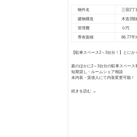
物件名
三宿2丁
建物構造
木造2階
管理費
０円
専有面積
86.77平
【駐車スペース2～3台分！】とに
庭のほかに2～3台分の駐車スペース
短期貸し・ルームシェア相談
未内装・賃借人にて内装変更可能！
続きを読む
→