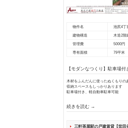
物件名
池尻4丁
建物構造
木造2階
管理費
5000円
専有面積
79平米
【モダンなつくり】駐車場付き
木材をふんだんに使ったぬくもりのあ
収納スペースもしっかりあります
駐車場付き、軽自動車駐車可能
続きを読む
→
三軒茶屋駅の戸建賃貸【世田谷