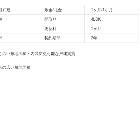
目戸建
敷金/礼金
1ヶ月/1ヶ月
建
間取り
4LDK
更新料
1ヶ月
米
契約期間
2年
かく広い敷地面積・内装変更可能な戸建賃貸
有の広い敷地面積