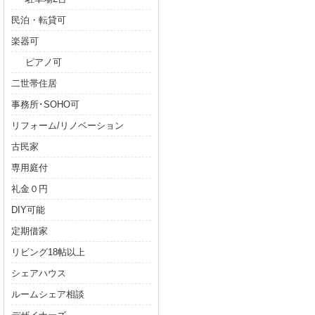
民泊・転貸可
楽器可
ピアノ可
二世帯住居
事務所･SOHO可
リフォーム/リノベーション
古民家
専用庭付
礼金０円
DIY可能
定期借家
リビング18帖以上
シェアハウス
ルームシェア相談