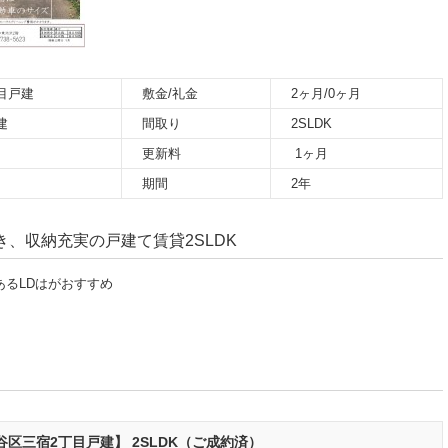
目戸建
敷金/礼金
2ヶ月/0ヶ月
建
間取り
2SLDK
更新料
1ヶ月
期間
2年
、収納充実の戸建て賃貸2SLDK
るLDはがおすすめ
区三宿2丁目戸建】 2SLDK（ご成約済）