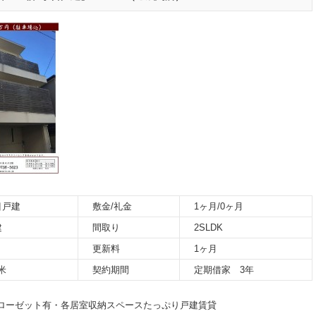
目戸建
敷金/礼金
1ヶ月/0ヶ月
建
間取り
2SLDK
更新料
1ヶ月
平米
契約期間
定期借家 3年
クローゼット有・各居室収納スペースたっぷり戸建賃貸