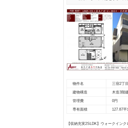
物件名
三宿2丁
建物構造
木造3階
管理費
0円
専有面積
127.87
【収納充実2SLDK】ウォークイン