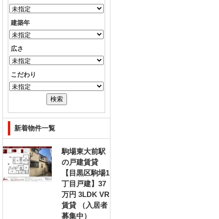
建築年
広さ
こだわり
新着物件一覧
駒場東大前駅
の戸建賃貸
【目黒区駒場1
丁目戸建】37
万円 3LDK VR
賃貸 （入居者
募集中）