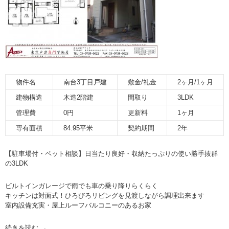
物件名
南台3丁目戸建
敷金/礼金
2ヶ月/1ヶ月
建物構造
木造2階建
間取り
3LDK
管理費
0円
更新料
1ヶ月
専有面積
84.95平米
契約期間
2年
【駐車場付・ペット相談】日当たり良好・収納たっぷりの使い勝手抜群
の3LDK
ビルトインガレージで雨でも車の乗り降りらくらく
キッチンは対面式！ひろびろリビングを見渡しながら調理出来ます
室内設備充実・屋上ルーフバルコニーのあるお家
続きを読む
→