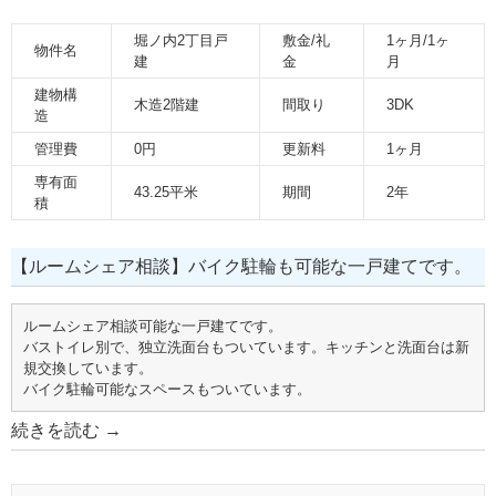
堀ノ内2丁目戸
敷金/礼
1ヶ月/1ヶ
物件名
建
金
月
建物構
木造2階建
間取り
3DK
造
管理費
0円
更新料
1ヶ月
専有面
43.25平米
期間
2年
積
【ルームシェア相談】バイク駐輪も可能な一戸建てです。
ルームシェア相談可能な一戸建てです。
バストイレ別で、独立洗面台もついています。キッチンと洗面台は新
規交換しています。
バイク駐輪可能なスペースもついています。
続きを読む
→