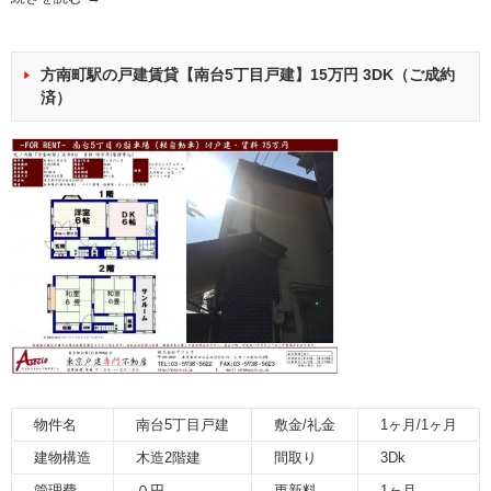
方南町駅の戸建賃貸【南台5丁目戸建】15万円 3DK（ご成約
済）
物件名
南台5丁目戸建
敷金/礼金
1ヶ月/1ヶ月
建物構造
木造2階建
間取り
3Dk
管理費
０円
更新料
1ヶ月