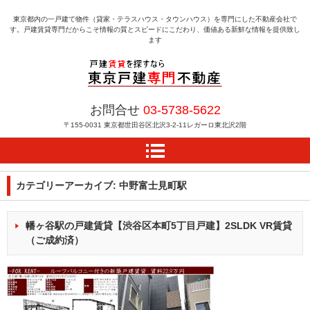
東京都内の一戸建て物件（貸家・テラスハウス・タウンハウス）を専門にした不動産会社で
す。戸建賃貸専門だからこそ情報の質とスピードにこだわり、価値ある新鮮な情報を提供致し
ます
戸建賃貸を探すなら東京
お問合せ
03-5738-5622
戸建専門不動産
〒155-0031
東京都世田谷区北沢3-2-11レガーロ東北沢2階
カテゴリーアーカイブ:
中野富士見町駅
幡ヶ谷駅の戸建賃貸【渋谷区本町5丁目戸建】2SLDK VR賃貸
（ご成約済）