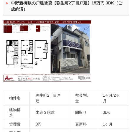
中野新橋駅の戸建賃貸【弥生町2丁目戸建】15万円 3DK（ご
成約済）
弥生町2丁目戸
敷金/礼
1ヶ月/2ヶ
物件名
建
金
月
建物構
木造３階建
間取り
3DK
造
管理費
0円
更新料
1ヶ月