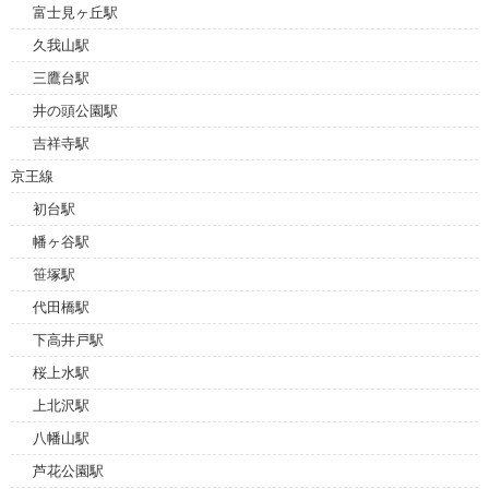
富士見ヶ丘駅
久我山駅
三鷹台駅
井の頭公園駅
吉祥寺駅
京王線
初台駅
幡ヶ谷駅
笹塚駅
代田橋駅
下高井戸駅
桜上水駅
上北沢駅
八幡山駅
芦花公園駅