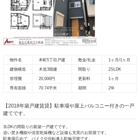
物件名
本町5丁目戸建
敷金/礼金
1ヶ月/1ヶ月
建物構造
木造3階建
間取り
2SLDK
管理費
20,000円
更新料
1ヶ月
専有面積
70.74平米
期間
2年
【2018年築戸建賃貸】駐車場や屋上バルコニー付きの一戸
建てです。
3LDKの間取りの新築一戸建てです。
追い焚き機能や浴室乾燥機など設備も充実のお部屋です。
駐車場広めで、バイクや自転車も駐輪可能です。