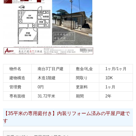
物件名
南台3丁目戸建
敷金/礼金
1ヶ月/1ヶ月
建物構造
木造1階建
間取り
1DK
管理費
0円
更新料
1ヶ月
専有面積
31.72平米
期間
2年
【35平米の専用庭付き】内装リフォーム済みの平屋戸建で
す