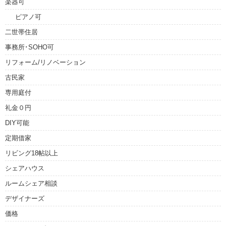
楽器可
ピアノ可
二世帯住居
事務所･SOHO可
リフォーム/リノベーション
古民家
専用庭付
礼金０円
DIY可能
定期借家
リビング18帖以上
シェアハウス
ルームシェア相談
デザイナーズ
価格