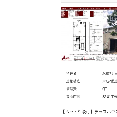
物件名
永福3丁
建物構造
木造2階
管理費
0円
専有面積
82.81平
【ペット相談可】テラスハウス