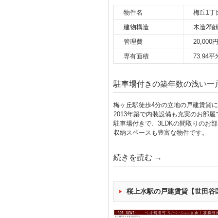
物件名
梅丘1丁
建物構造
木造2階
管理費
20,000
専有面積
73.94平
駐車場付きの築年数の浅い一
梅ヶ丘駅徒歩4分の立地の戸建賃貸
2013年築で内装設備も充実のお部屋
駐車場付きで、3LDKの間取りのお
収納スペースも豊富な物件です。
続きを読む
→
桜上水駅の戸建賃貸【世田谷区