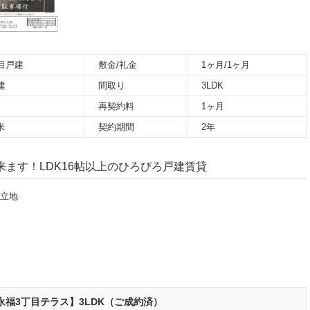
目戸建
敷金/礼金
1ヶ月/1ヶ月
建
間取り
3LDK
再契約料
1ヶ月
米
契約期間
2年
ます！LDK16帖以上のひろびろ戸建賃貸
な立地
福3丁目テラス】3LDK（ご成約済）