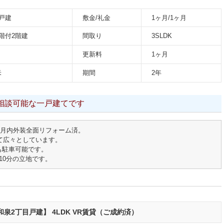
戸建
敷金/礼金
1ヶ月/1ヶ月
階付2階建
間取り
3SLDK
更新料
1ヶ月
米
期間
2年
相談可能な一戸建てです
年3月内外装全面リフォーム済。
いて広々としています。
も駐車可能です。
10分の立地です。
泉2丁目戸建】 4LDK VR賃貸（ご成約済）