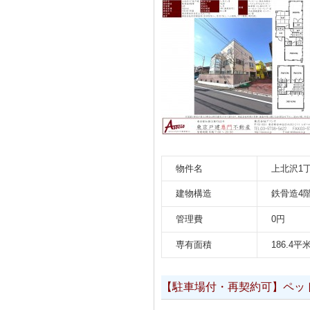
物件名
上北沢1
建物構造
鉄骨造4
管理費
0円
専有面積
186.4平
【駐車場付・再契約可】ペッ