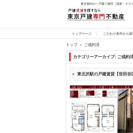
東京都内の一戸建て物件（貸家・テラ
戸建賃貸を探すなら東京
トップページ
こだわり条件から探
戸建専門不動産
トップ
›
ご成約済
カテゴリーアーカイブ:
ご成約
東北沢駅の戸建賃貸【世田谷区