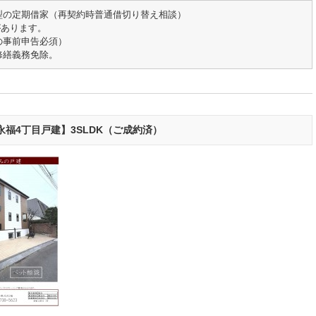
型の定期借家（再契約時普通借切り替え相談）
があります。
の事前申告必須）
修繕義務免除。
福4丁目戸建】3SLDK（ご成約済）