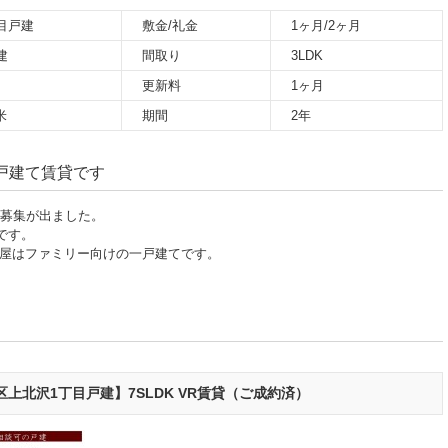
目戸建
敷金/礼金
1ヶ月/2ヶ月
建
間取り
3LDK
円
更新料
1ヶ月
米
期間
2年
戸建て賃貸です
に募集が出ました。
です。
部屋はファミリー向けの一戸建てです。
上北沢1丁目戸建】7SLDK VR賃貸（ご成約済）