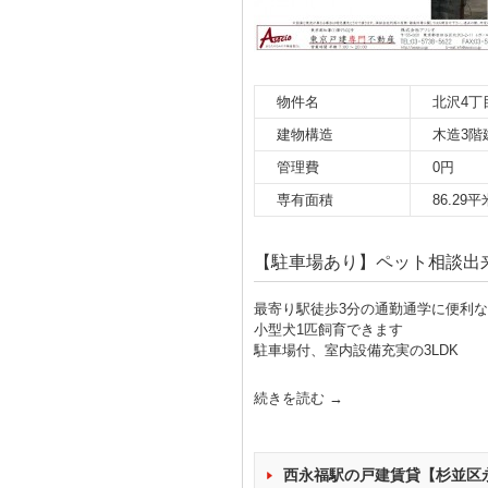
物件名
北沢4丁
建物構造
木造3階
管理費
0円
専有面積
86.29平
【駐車場あり】ペット相談出来
最寄り駅徒歩3分の通勤通学に便利
小型犬1匹飼育できます
駐車場付、室内設備充実の3LDK
続きを読む
→
西永福駅の戸建賃貸【杉並区永