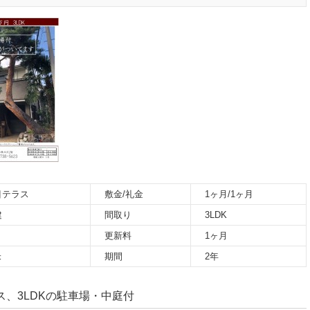
目テラス
敷金/礼金
1ヶ月/1ヶ月
建
間取り
3LDK
更新料
1ヶ月
米
期間
2年
、3LDKの駐車場・中庭付