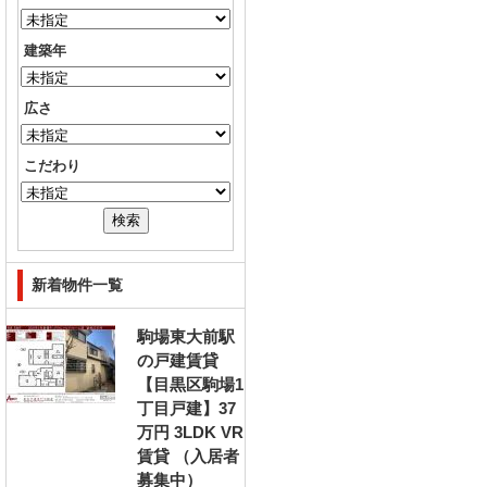
建築年
広さ
こだわり
新着物件一覧
駒場東大前駅
の戸建賃貸
【目黒区駒場1
丁目戸建】37
万円 3LDK VR
賃貸 （入居者
募集中）