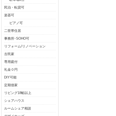
民泊・転貸可
楽器可
ピアノ可
二世帯住居
事務所･SOHO可
リフォーム/リノベーション
古民家
専用庭付
礼金０円
DIY可能
定期借家
リビング18帖以上
シェアハウス
ルームシェア相談