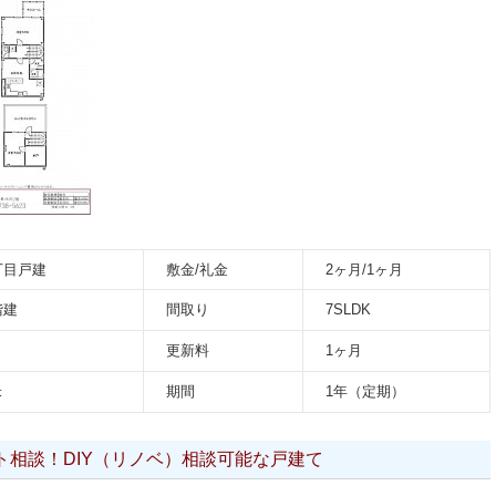
丁目戸建
敷金/礼金
2ヶ月/1ヶ月
階建
間取り
7SLDK
更新料
1ヶ月
米
期間
1年（定期）
ト相談！DIY（リノベ）相談可能な戸建て