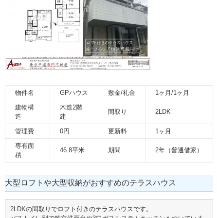
物件名
GPハウス
敷金/礼金
1ヶ月/1ヶ月
建物構
木造2階
間取り
2LDK
造
建
管理費
0円
更新料
1ヶ月
専有面
46.8平米
期間
2年（普通借家）
積
大型ロフトや大型収納がおすすめのテラスハウス
2LDKの間取りでロフト付きのテラスハウスです。