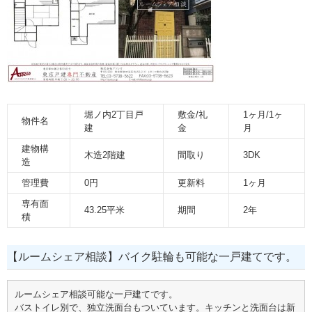
堀ノ内2丁目戸
敷金/礼
1ヶ月/1ヶ
物件名
建
金
月
建物構
木造2階建
間取り
3DK
造
管理費
0円
更新料
1ヶ月
専有面
43.25平米
期間
2年
積
【ルームシェア相談】バイク駐輪も可能な一戸建てです。
ルームシェア相談可能な一戸建てです。
バストイレ別で、独立洗面台もついています。キッチンと洗面台は新