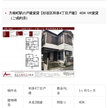
方南町駅の戸建賃貸【杉並区和泉4丁目戸建】 4DK VR賃貸
（ご成約済）
和泉4丁目戸
敷金/礼
物件名
1ヶ月/1ヶ月
建
金
建物構
木造2階建
間取り
4DK
造