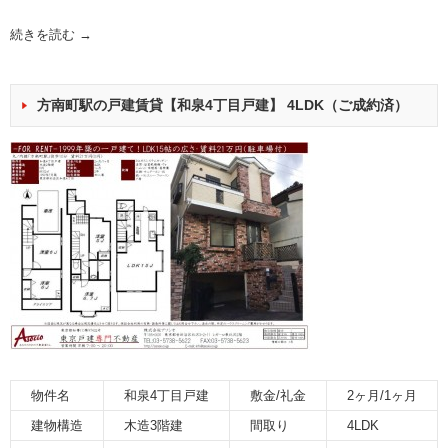
続きを読む
→
方南町駅の戸建賃貸【和泉4丁目戸建】 4LDK（ご成約済）
物件名
和泉4丁目戸建
敷金/礼金
2ヶ月/1ヶ月
建物構造
木造3階建
間取り
4LDK