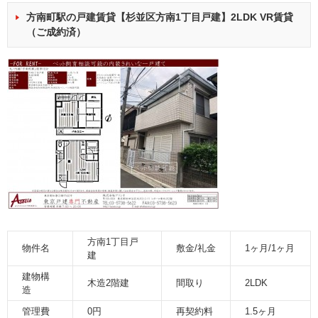
方南町駅の戸建賃貸【杉並区方南1丁目戸建】2LDK VR賃貸
（ご成約済）
方南1丁目戸
物件名
敷金/礼金
1ヶ月/1ヶ月
建
建物構
木造2階建
間取り
2LDK
造
管理費
0円
再契約料
1.5ヶ月