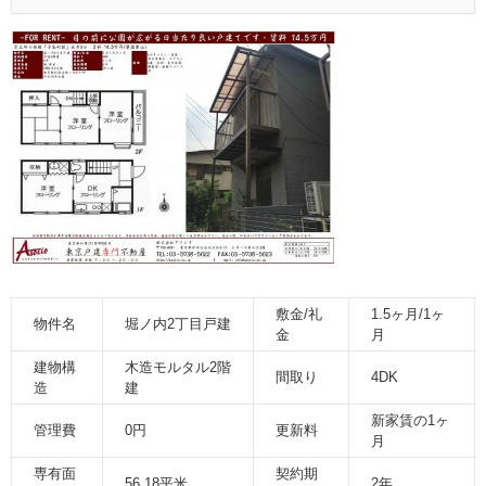
敷金/礼
1.5ヶ月/1ヶ
物件名
堀ノ内2丁目戸建
金
月
建物構
木造モルタル2階
間取り
4DK
造
建
新家賃の1ヶ
管理費
0円
更新料
月
専有面
契約期
56.18平米
2年