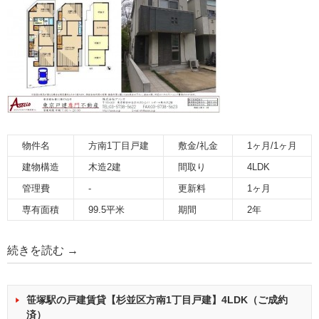
物件名
方南1丁目戸建
敷金/礼金
1ヶ月/1ヶ月
建物構造
木造2建
間取り
4LDK
管理費
-
更新料
1ヶ月
専有面積
99.5平米
期間
2年
続きを読む
→
笹塚駅の戸建賃貸【杉並区方南1丁目戸建】4LDK（ご成約
済）