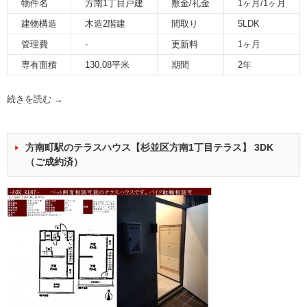
物件名
方南1丁目戸建
敷金/礼金
1ヶ月/1ヶ月
建物構造
木造2階建
間取り
5LDK
管理費
-
更新料
1ヶ月
専有面積
130.08平米
期間
2年
続きを読む
→
方南町駅のテラスハウス【杉並区方南1丁目テラス】 3DK
（ご成約済）