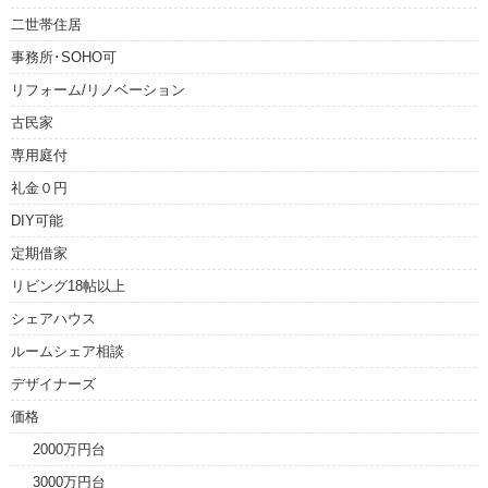
二世帯住居
事務所･SOHO可
リフォーム/リノベーション
古民家
専用庭付
礼金０円
DIY可能
定期借家
リビング18帖以上
シェアハウス
ルームシェア相談
デザイナーズ
価格
2000万円台
3000万円台