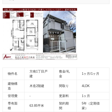
方南1丁目戸
敷金/礼
物件名
1ヶ月/1ヶ月
建
金
建物構
木造2階建
間取り
4LDK
造
管理費
-
更新料
1ヶ月
専有面
契約期
5年（定期借
63.85平米
積
間
家）