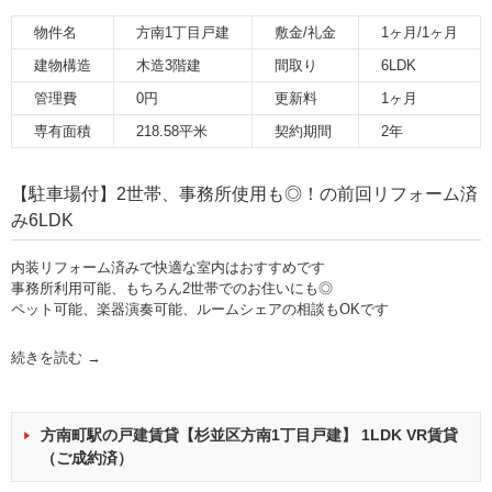
物件名
方南1丁目戸建
敷金/礼金
1ヶ月/1ヶ月
建物構造
木造3階建
間取り
6LDK
管理費
0円
更新料
1ヶ月
専有面積
218.58平米
契約期間
2年
【駐車場付】2世帯、事務所使用も◎！の前回リフォーム済
み6LDK
内装リフォーム済みで快適な室内はおすすめです
事務所利用可能、もちろん2世帯でのお住いにも◎
ペット可能、楽器演奏可能、ルームシェアの相談もOKです
続きを読む
→
方南町駅の戸建賃貸【杉並区方南1丁目戸建】 1LDK VR賃貸
（ご成約済）