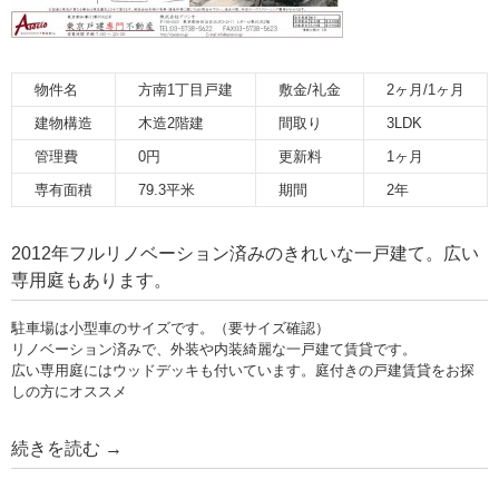
物件名
方南1丁目戸建
敷金/礼金
2ヶ月/1ヶ月
建物構造
木造2階建
間取り
3LDK
管理費
0円
更新料
1ヶ月
専有面積
79.3平米
期間
2年
2012年フルリノベーション済みのきれいな一戸建て。広い
専用庭もあります。
駐車場は小型車のサイズです。（要サイズ確認）
リノベーション済みで、外装や内装綺麗な一戸建て賃貸です。
広い専用庭にはウッドデッキも付いています。庭付きの戸建賃貸をお探
しの方にオススメ
続きを読む
→