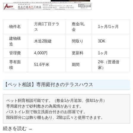
方南1丁目テラ
敷金/礼
物件名
1ヶ月/1ヶ月
ス
金
建物構
木造2階建
間取り
3DK
造
管理費
4,000円
更新料
1ヶ月
専有面
2年（普通借
51.6平米
期間
積
家）
【ペット相談】専用庭付きのテラスハウス
ペット飼育相談可能です。（敷金1か月追加、償却1か月）
専用庭付きで砂利敷きの為風情があります。
バストイレ別で独立洗面台付きのお部屋です。
階段部分には飾り棚もあり、2階は広々と使用できます。
続きを読む
→