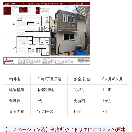
物件名
方南1丁目戸建
敷金/礼金
0ヶ月/0ヶ月
建物構造
木造2階建
間取り
1LDK
管理費
0円
更新料
1ヶ月
専有面積
47.73平米
期間
2年
【リノベーション済】事務所やアトリエにオススメの戸建