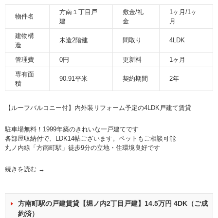
方南１丁目戸
敷金/礼
1ヶ月/1ヶ
物件名
建
金
月
建物構
木造2階建
間取り
4LDK
造
管理費
0円
更新料
1ヶ月
専有面
90.91平米
契約期間
2年
積
【ルーフバルコニー付】内外装リフォーム予定の4LDK戸建て賃貸
駐車場無料！1999年築のきれいな一戸建てです
各部屋収納付で、LDK14帖ございます。ペットもご相談可能
丸ノ内線「方南町駅」徒歩9分の立地・住環境良好です
続きを読む
→
方南町駅の戸建賃貸【堀ノ内2丁目戸建】14.5万円 4DK（ご成
約済）