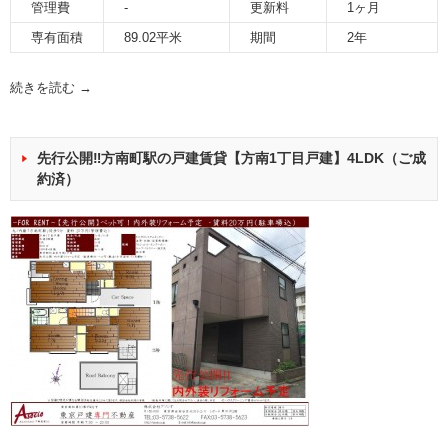
管理費
-
更新料
1ヶ月
専有面積
89.02平米
期間
2年
続きを読む
→
先行公開‼方南町駅の戸建賃貸【方南1丁目戸建】4LDK（ご成
約済）