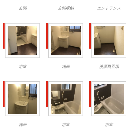
玄関
玄関収納
エントランス
浴室
洗面
洗濯機置場
洗面
浴室
浴室