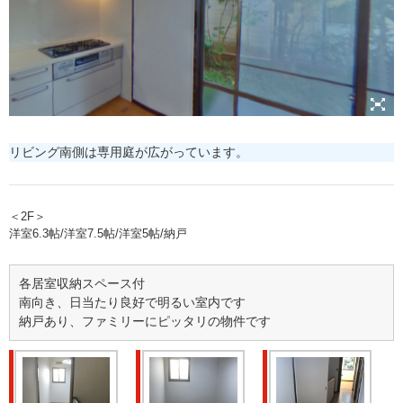
リビング南側は専用庭が広がっています。
＜2F＞
洋室6.3帖/洋室7.5帖/洋室5帖/納戸
各居室収納スペース付
南向き、日当たり良好で明るい室内です
納戸あり、ファミリーにピッタリの物件です