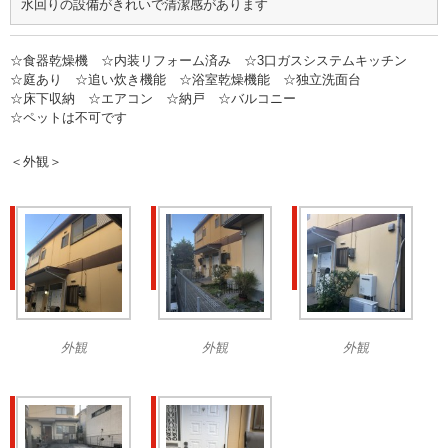
水回りの設備がきれいで清潔感があります
☆食器乾燥機 ☆内装リフォーム済み ☆3口ガスシステムキッチン
☆庭あり ☆追い炊き機能 ☆浴室乾燥機能 ☆独立洗面台
☆床下収納 ☆エアコン ☆納戸 ☆バルコニー
☆ペットは不可です
＜外観＞
外観
外観
外観