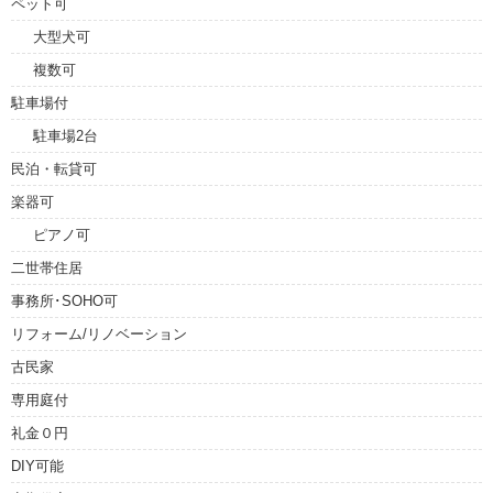
ペット可
大型犬可
複数可
駐車場付
駐車場2台
民泊・転貸可
楽器可
ピアノ可
二世帯住居
事務所･SOHO可
リフォーム/リノベーション
古民家
専用庭付
礼金０円
DIY可能