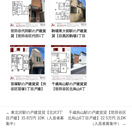
世田谷代田駅の戸建賃
駒場東大前駅の戸建賃
貸【世田谷区代田1丁
貸【目黒区駒場1丁目
目戸建】33.8万円 2S
戸建】37万円 3LDK V
LDK VR賃貸（入居者
R賃貸 （入居者募集
募集中）
中）
笹塚駅の戸建賃貸【渋
千歳烏山駅の戸建賃貸
谷区笹塚1丁目戸建】
【世田谷区北烏山6丁
40万円 2LDK VR賃貸
目戸建】22.5万円 2L
（入居者募集中）
DK（入居者募集中）
←
東北沢駅の戸建賃貸【北沢3丁
千歳烏山駅の戸建賃貸【世田谷区
目戸建】15.8万円 1DK（入居者募
北烏山6丁目戸建】22.5万円 2LDK
集中）
（入居者募集中）
→