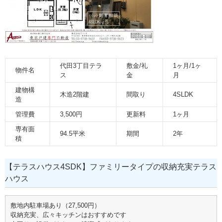
代田3丁目テラ
敷金/礼
1ヶ月/1ヶ
物件名
ス
金
月
建物構
木造2階建
間取り
4SLDK
造
管理費
3,500円
更新料
1ヶ月
専有面
94.5平米
期間
2年
積
【テラスハウス4SDK】ファミリータイプの収納充実テラス
ハウス
敷地内駐車場あり（27,500円）
収納充実、広々キッチンはおすすめです