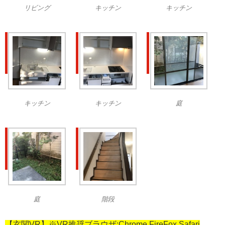
リビング
キッチン
キッチン
キッチン
キッチン
庭
庭
階段
【玄関VR】※VR推奨ブラウザ:Chrome,FireFox,Safari